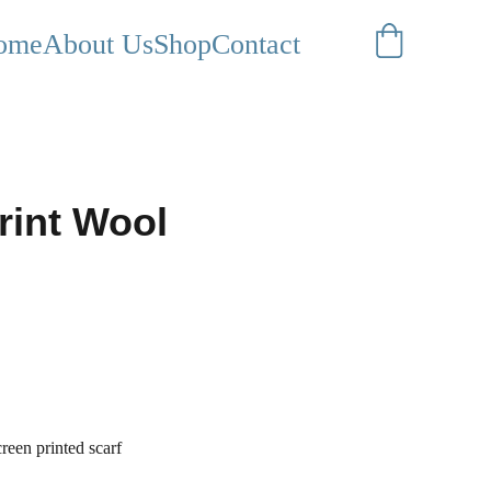
ome
About Us
Shop
Contact
rint Wool
een printed scarf